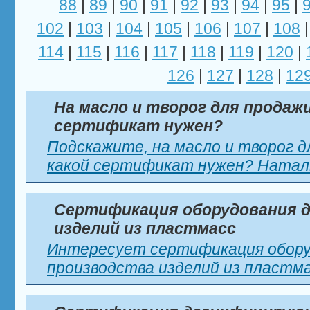
88
|
89
|
90
|
91
|
92
|
93
|
94
|
95
|
102
|
103
|
104
|
105
|
106
|
107
|
108
114
|
115
|
116
|
117
|
118
|
119
|
120
|
126
|
127
|
128
|
12
На масло и творог для продажи
сертификат нужен?
Подскажите, на масло и творог д
какой сертификат нужен? Наталь
Сертификация оборудования д
изделий из пластмасс
Интересует сертификация обору
производства изделий из пластмас