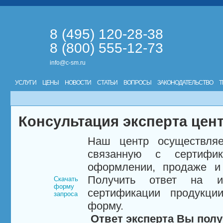
8 (495) 120-28-38
8 (800) 555-12-73
info@c-sm.ru
УСЛУГИ
ЦЕНЫ
НОВОСТИ
СТАТЬИ
ВОПРОСЫ
ЗАКОНОДАТЕЛЬСТВО
Т
Консультация эксперта цен
Наш центр осуществляе
связанную с сертифи
оформлении, продаже и 
Получить ответ на и
Скачать
форму
сертификации продукци
запроса
форму.
Ответ эксперта Вы полу