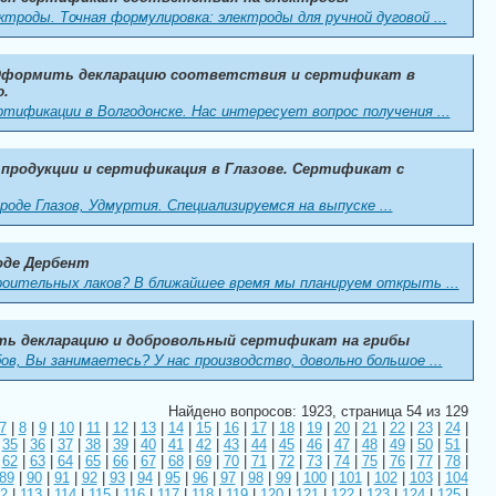
троды. Точная формулировка: электроды для ручной дуговой ...
 Оформить декларацию соответствия и сертификат в
ю.
ификации в Волгодонске. Нас интересует вопрос получения ...
продукции и сертификация в Глазове. Сертификат с
оде Глазов, Удмуртия. Специализируемся на выпуске ...
оде Дербент
оительных лаков? В ближайшее время мы планируем открыть ...
ь декларацию и добровольный сертификат на грибы
в, Вы занимаетесь? У нас производство, довольно большое ...
Найдено вопросов: 1923, страница 54 из 129
7
|
8
|
9
|
10
|
11
|
12
|
13
|
14
|
15
|
16
|
17
|
18
|
19
|
20
|
21
|
22
|
23
|
24
|
|
35
|
36
|
37
|
38
|
39
|
40
|
41
|
42
|
43
|
44
|
45
|
46
|
47
|
48
|
49
|
50
|
51
|
|
62
|
63
|
64
|
65
|
66
|
67
|
68
|
69
|
70
|
71
|
72
|
73
|
74
|
75
|
76
|
77
|
78
|
89
|
90
|
91
|
92
|
93
|
94
|
95
|
96
|
97
|
98
|
99
|
100
|
101
|
102
|
103
|
104
2
|
113
|
114
|
115
|
116
|
117
|
118
|
119
|
120
|
121
|
122
|
123
|
124
|
125
|