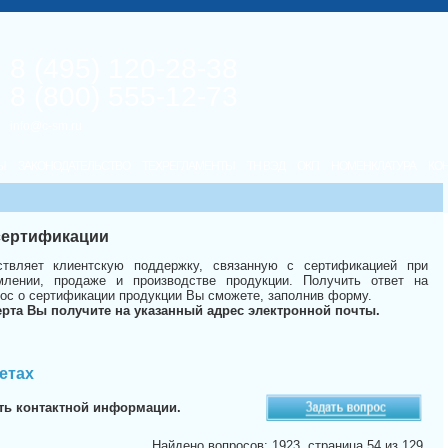
8 (495) 120-28-38
8 (800) 555-12-73
info@c-sm.ru
Ы
ЗАКОНОДАТЕЛЬСТВО
ТЕХРЕГЛАМЕНТЫ
ТН ВЭД
ОКП
НОМЕНКЛАТУРА
КО
 сертификации
твляет клиентскую поддержку, связанную с сертификацией при
лении, продаже и производстве продукции. Получить ответ на
ос о сертификации продукции Вы сможете, заполнив форму.
ерта Вы получите на указанный адрес электронной почты.
етах
ть контактной информации.
Найдено вопросов: 1923, страница 54 из 129