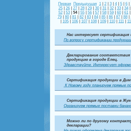
Первая
Предыдущая
1
|
2
|
3
|
4
|
5
|
6
|
25
|
26
|
27
|
28
|
29
|
30
|
31
|
32
|
33
|
34
52
|
53
|
54
|
55
|
56
|
57
|
58
|
59
|
60
|
61
79
|
80
|
81
|
82
|
83
|
84
|
85
|
86
|
87
|
88
|
|
105
|
106
|
107
|
108
|
109
|
110
|
111
|
11
Нас интересует сертификация 
По вопросу сертификации продукции
Декларирование соответствия
продукцию в городе Елец.
Здравствуйте. Интересует оформл
Сертификация продукции в Ди
К Новому году планируем прямые по
Сертификация продукции в Жук
Организуем прямые поставки бананов
Можно ли по другому контракт
декларации?
На товар оформлена декларация гос