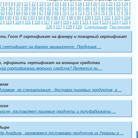
7
|
8
|
9
|
10
|
11
|
12
|
13
|
14
|
15
|
16
|
17
|
18
|
19
|
20
|
21
|
22
|
23
|
24
|
|
35
|
36
|
37
|
38
|
39
|
40
|
41
|
42
|
43
|
44
|
45
|
46
|
47
|
48
|
49
|
50
|
51
|
|
62
|
63
|
64
|
65
|
66
|
67
|
68
|
69
|
70
|
71
|
72
|
73
|
74
|
75
|
76
|
77
|
78
|
89
|
90
|
91
|
92
|
93
|
94
|
95
|
96
|
97
|
98
|
99
|
100
|
101
|
102
|
103
|
104
2
|
113
|
114
|
115
|
116
|
117
|
118
|
119
|
120
|
121
|
122
|
123
|
124
|
125
|
126
|
127
|
128
|
129
Следующая
Последняя
ть Гост Р сертификат на фанеру и пожарный сертификат
 сертификат на фанеру авиационную. Продукция ...
, оформить сертификат на моющие средства
дура сертификации моющих средств? Является ли ...
амае
лзамае, ее специализация - доставка пищевых продуктов, а ...
рске
урске, поставляет пищевые продукты и полуфабрикаты ...
дыре
е Анадырь, занимаемся поставками продуктов из Украины в ...