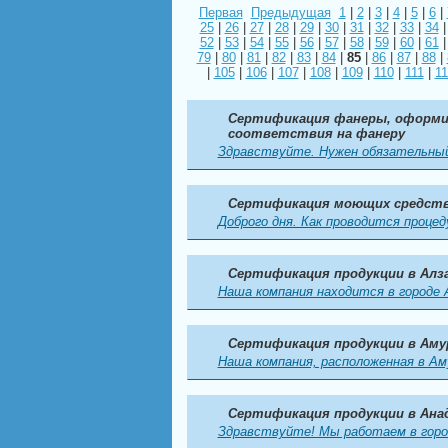
Первая
Предыдущая
1
|
2
|
3
|
4
|
5
|
6
|
25
|
26
|
27
|
28
|
29
|
30
|
31
|
32
|
33
|
34
52
|
53
|
54
|
55
|
56
|
57
|
58
|
59
|
60
|
61
79
|
80
|
81
|
82
|
83
|
84
|
85
|
86
|
87
|
88
|
|
105
|
106
|
107
|
108
|
109
|
110
|
111
|
11
Сертификация фанеры, оформи
соответствия на фанеру
Здравствуйте. Нужен обязательный
Сертификация моющих средств
Доброго дня. Как проводится проце
Сертификация продукции в Алз
Наша компания находится в городе А
Сертификация продукции в Аму
Наша компания, расположенная в Ам
Сертификация продукции в Ана
Здравствуйте! Мы работаем в город