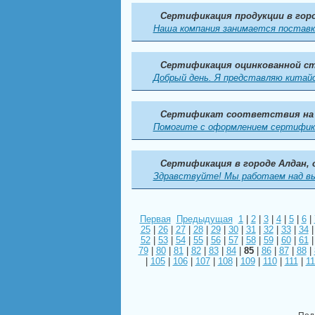
Сертификация продукции в го
Наша компания занимается поставка
Сертификация оцинкованной с
Добрый день. Я представляю китайс
Сертификат соответствия на
Помогите с оформлением сертификат
Сертификация в городе Алдан,
Здравствуйте! Мы работаем над вып
Первая
Предыдущая
1
|
2
|
3
|
4
|
5
|
6
|
25
|
26
|
27
|
28
|
29
|
30
|
31
|
32
|
33
|
34
52
|
53
|
54
|
55
|
56
|
57
|
58
|
59
|
60
|
61
79
|
80
|
81
|
82
|
83
|
84
|
85
|
86
|
87
|
88
|
|
105
|
106
|
107
|
108
|
109
|
110
|
111
|
11