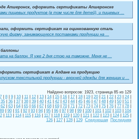
роде Апшеронск, оформить сертификаты Апшеронске
ми пищевых продуктов (в том числе для детей), и пищевых ...
тали, оформить сертификат на оцинкованную сталь
кую фирму, занимающуюся поставками продукции на ...
 баллоны
а на баллон. Я уже 2 дня стою на таможне. Меня не ...
 оформить сертификат в Алдане на продукцию
уском текстильной продукции - верхней одежды для женщин и ...
Найдено вопросов: 1923, страница 85 из 129
7
|
8
|
9
|
10
|
11
|
12
|
13
|
14
|
15
|
16
|
17
|
18
|
19
|
20
|
21
|
22
|
23
|
24
|
|
35
|
36
|
37
|
38
|
39
|
40
|
41
|
42
|
43
|
44
|
45
|
46
|
47
|
48
|
49
|
50
|
51
|
|
62
|
63
|
64
|
65
|
66
|
67
|
68
|
69
|
70
|
71
|
72
|
73
|
74
|
75
|
76
|
77
|
78
|
89
|
90
|
91
|
92
|
93
|
94
|
95
|
96
|
97
|
98
|
99
|
100
|
101
|
102
|
103
|
104
2
|
113
|
114
|
115
|
116
|
117
|
118
|
119
|
120
|
121
|
122
|
123
|
124
|
125
|
126
|
127
|
128
|
129
Следующая
Последняя