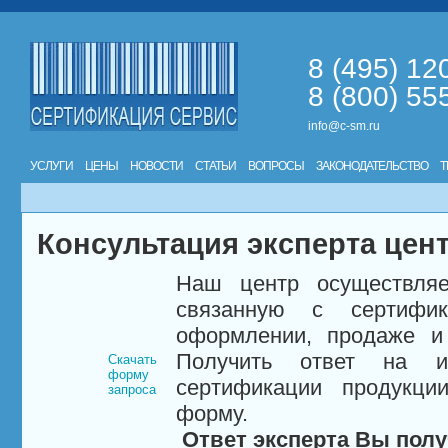
8 (495) 12
8 (800) 55
info@c-sm.ru
УСЛУГИ
ЦЕНЫ
НОВОСТИ
СТАТЬИ
ВОПРОСЫ
ЗАКОНОДАТЕЛЬСТВО
Т
Консультация эксперта цен
Наш центр осуществляе
связанную с сертифи
оформлении, продаже и 
Получить ответ на и
Скачать
форму
сертификации продукци
запроса
форму.
Ответ эксперта Вы полу