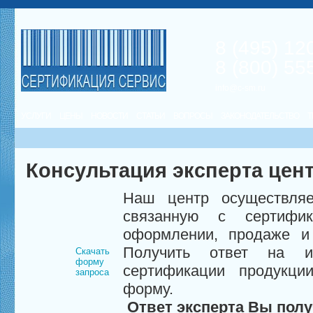
8 (495) 12
8 (800) 55
info@c-sm.ru
УСЛУГИ
ЦЕНЫ
НОВОСТИ
СТАТЬИ
ВОПРОСЫ
ЗАКОНОДАТЕЛЬСТВО
Т
Консультация эксперта цен
Наш центр осуществляе
связанную с сертифи
оформлении, продаже и 
Получить ответ на и
Скачать
форму
сертификации продукци
запроса
форму.
Ответ эксперта Вы полу