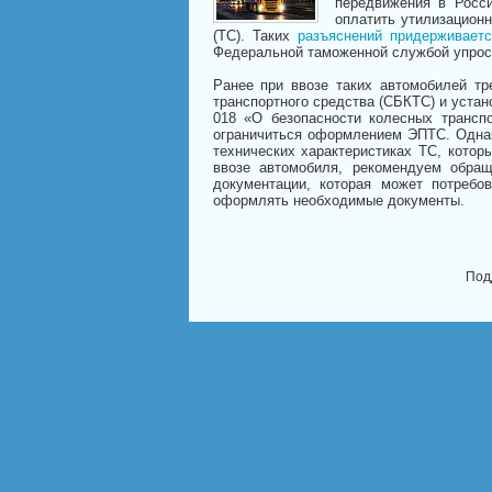
передвижения в Росс
оплатить утилизацион
(ТС). Таких
разъяснений придерживаетс
Федеральной таможенной службой упрост
Ранее при ввозе таких автомобилей тр
транспортного средства (СБКТС) и уста
018 «О безопасности колесных трансп
ограничиться оформлением ЭПТС. Однак
технических характеристиках ТС, кото
ввозе автомобиля, рекомендуем обра
документации, которая может потребо
оформлять необходимые документы.
Под