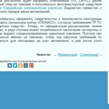
ии достаточно будет оформить электронный ПТС (ЭПТС). Далее
ный сбор на таможне и пользоваться автотранспортным средством
я Евразийская экономическая комиссия
. Ведомство совместно с
ило порядок ввоза автомобилей.
ебовалось оформлять свидетельство о безопасности конструкции
новить сигнальную кнопку «ГЛОНАСС», согласно требованиям ТР ТС
ортных средств». Теперь, по официальным разъяснениям, можно
о, в ряде случаев может потребоваться заключение экспертизы о
рые выдают специализированные оценочные компании. Поэтому при
щаться именно на таможню, чтобы они озвучили требования по
ваться для постановки на учет автомобиля, а уже после этого
Новости:
←
Предыдущая
Следующая
→
держите нас в социальных сетях!