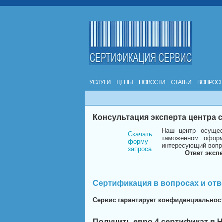
УСЛУГИ
ЦЕНЫ
НОВОСТИ
СТАТЬИ
ВОПРОС
Консультация эксперта центра
Наш центр осущес
Скачать
таможенном оформ
форму
интересующий вопр
запроса
Ответ эксп
Сертификация в вопросах и отв
Сервис гарантирует конфиденциальнос
Получить евро 4 сертификат в 