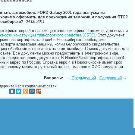
гнать автомобиль FORD Galaxy 2001 года выпуска из
бходимо оформить для прохождения таможни и получения ПТС?
восибирске?
04.08.2011
ертификат евро 4 в нашем центральном офисе. Таможня, для выдачи
сности конструкции транспортного средства (СБТС)
. Этот документ
ормления сертификата евро4 в Новосибирске необходимо
паспорта владельца машины, копии белорусского свидетельства
цию об объеме и типе двигателя автомобиля. Список документов для
сайте. Все документы можно предоставить в электронном виде.
нта предоставления документов. В Новосибирск сертификат евро 4
нный адрес по России. Справка евро 4 в Новосибирске имеет срок
ите нашему менеджеру точный адрес, телефон и ФИО получателя.
Вопросы:
←
Предыдущий
Следующий
→
держите нас в социальных сетях!