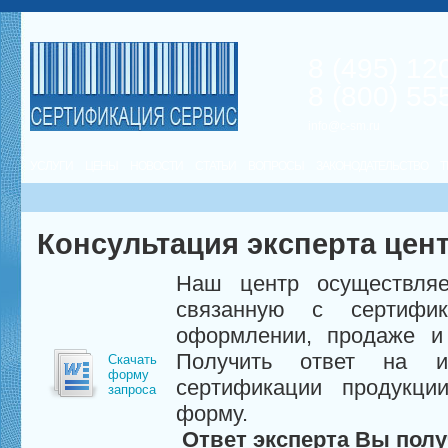
8 (495) 12
8 (800) 55
info@c-sm.ru
УСЛУГИ
ЦЕНЫ
НОВОСТИ
СТАТЬИ
ВОПРОСЫ
ЗАКОНОДАТЕЛЬСТВО
Т
Консультация эксперта цен
Наш центр осуществляе
связанную с сертифи
оформлении, продаже и 
Получить ответ на и
Скачать
форму
сертификации продукци
запроса
форму.
Ответ эксперта Вы полу