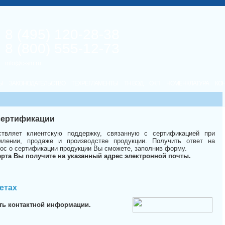
8 (495) 120-28-38
8 (800) 555-12-73
info@c-sm.ru
Ы
ЗАКОНОДАТЕЛЬСТВО
ТЕХРЕГЛАМЕНТЫ
ТН ВЭД
ОКП
НОМЕНКЛАТУРА
КО
 сертификации
твляет клиентскую поддержку, связанную с сертификацией при
лении, продаже и производстве продукции. Получить ответ на
ос о сертификации продукции Вы сможете, заполнив форму.
ерта Вы получите на указанный адрес электронной почты.
етах
ть контактной информации.