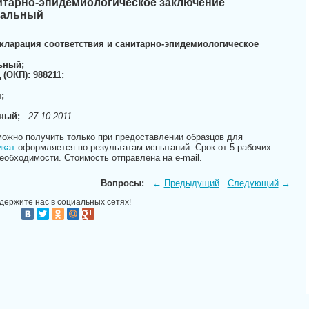
нитарно-эпидемиологическое заключение
ральный
кларация соответствия и санитарно-эпидемиологическое
ьный;
(ОКП): 988211;
;
иный;
27.10.2011
ожно получить только при предоставлении образцов для
кат
оформляется по результатам испытаний. Срок от 5 рабочих
обходимости. Стоимость отправлена на e-mail.
Вопросы:
←
Предыдущий
Следующий
→
держите нас в социальных сетях!