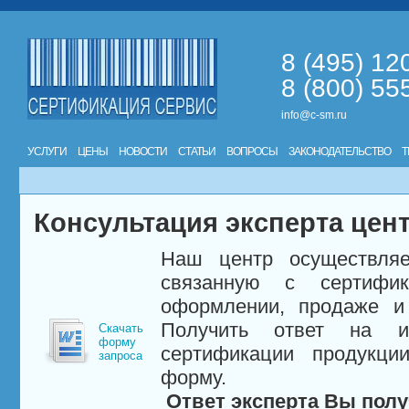
8 (495) 12
8 (800) 55
info@c-sm.ru
УСЛУГИ
ЦЕНЫ
НОВОСТИ
СТАТЬИ
ВОПРОСЫ
ЗАКОНОДАТЕЛЬСТВО
Т
Консультация эксперта цен
Наш центр осуществляе
связанную с сертифи
оформлении, продаже и 
Получить ответ на и
Скачать
форму
сертификации продукци
запроса
форму.
Ответ эксперта Вы полу