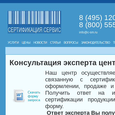
8 (495) 12
8 (800) 55
info@c-sm.ru
УСЛУГИ
ЦЕНЫ
НОВОСТИ
СТАТЬИ
ВОПРОСЫ
ЗАКОНОДАТЕЛЬСТВО
Т
Консультация эксперта цен
Наш центр осуществляе
связанную с сертифи
оформлении, продаже и 
Получить ответ на и
Скачать
форму
сертификации продукци
запроса
форму.
Ответ эксперта Вы полу