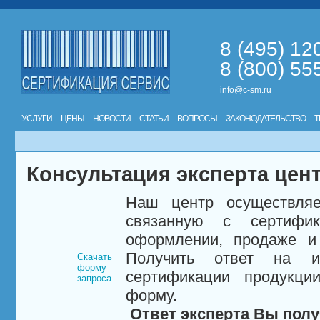
8 (495) 12
8 (800) 55
info@c-sm.ru
УСЛУГИ
ЦЕНЫ
НОВОСТИ
СТАТЬИ
ВОПРОСЫ
ЗАКОНОДАТЕЛЬСТВО
Т
Консультация эксперта цен
Наш центр осуществляе
связанную с сертифи
оформлении, продаже и 
Получить ответ на и
Скачать
форму
сертификации продукци
запроса
форму.
Ответ эксперта Вы полу