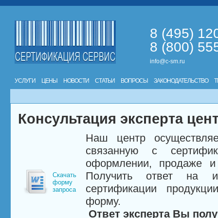
8 (495) 12
8 (800) 55
info@c-sm.ru
УСЛУГИ
ЦЕНЫ
НОВОСТИ
СТАТЬИ
ВОПРОСЫ
ЗАКОНОДАТЕЛЬСТВО
Т
Консультация эксперта цен
Наш центр осуществляе
связанную с сертифи
оформлении, продаже и 
Получить ответ на и
Скачать
форму
сертификации продукци
запроса
форму.
Ответ эксперта Вы полу