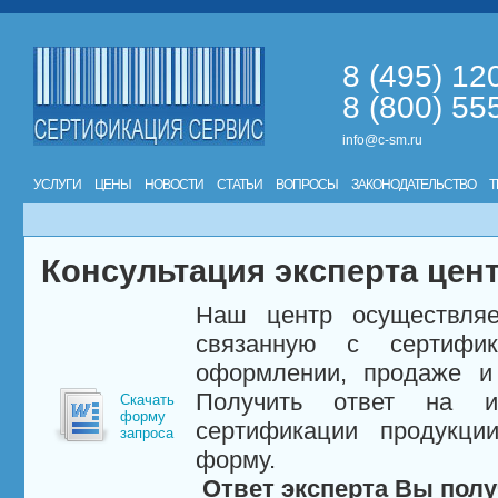
8 (495) 12
8 (800) 55
info@c-sm.ru
УСЛУГИ
ЦЕНЫ
НОВОСТИ
СТАТЬИ
ВОПРОСЫ
ЗАКОНОДАТЕЛЬСТВО
Т
Консультация эксперта цен
Наш центр осуществляе
связанную с сертифи
оформлении, продаже и 
Получить ответ на и
Скачать
форму
сертификации продукци
запроса
форму.
Ответ эксперта Вы полу