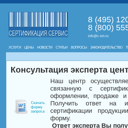
8 (495) 12
8 (800) 55
info@c-sm.ru
УСЛУГИ
ЦЕНЫ
НОВОСТИ
СТАТЬИ
ВОПРОСЫ
ЗАКОНОДАТЕЛЬСТВО
Т
Консультация эксперта цен
Наш центр осуществляе
связанную с сертифи
оформлении, продаже и 
Получить ответ на и
Скачать
форму
сертификации продукци
запроса
форму.
Ответ эксперта Вы полу