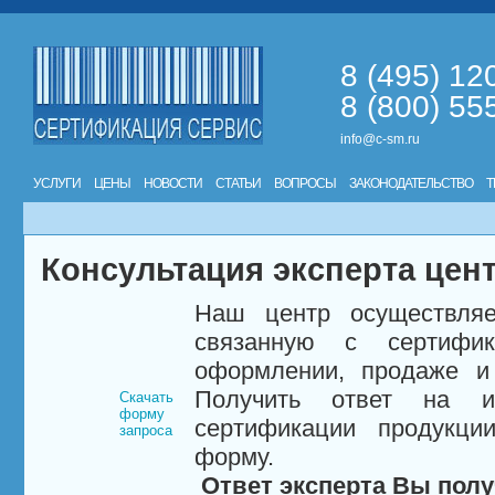
8 (495) 12
8 (800) 55
info@c-sm.ru
УСЛУГИ
ЦЕНЫ
НОВОСТИ
СТАТЬИ
ВОПРОСЫ
ЗАКОНОДАТЕЛЬСТВО
Т
Консультация эксперта цен
Наш центр осуществляе
связанную с сертифи
оформлении, продаже и 
Получить ответ на и
Скачать
форму
сертификации продукци
запроса
форму.
Ответ эксперта Вы полу