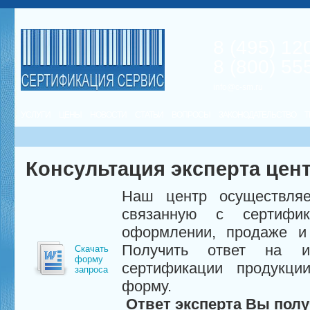
8 (495) 12
8 (800) 55
info@c-sm.ru
УСЛУГИ
ЦЕНЫ
НОВОСТИ
СТАТЬИ
ВОПРОСЫ
ЗАКОНОДАТЕЛЬСТВО
Т
Консультация эксперта цен
Наш центр осуществляе
связанную с сертифи
оформлении, продаже и 
Получить ответ на и
Скачать
форму
сертификации продукци
запроса
форму.
Ответ эксперта Вы полу