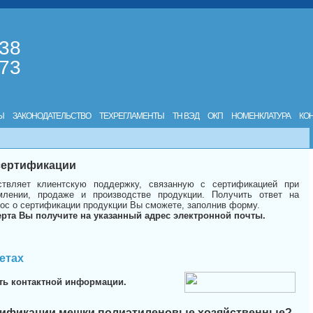
-38
-73
Ы
ЗАКОНОДАТЕЛЬСТВО
ТЕХРЕГЛАМЕНТЫ
ТН ВЭД
ОКП
НОМЕНКЛАТУРА
КО
 сертификации
твляет клиентскую поддержку, связанную с сертификацией при
лении, продаже и производстве продукции. Получить ответ на
ос о сертификации продукции Вы сможете, заполнив форму.
ерта Вы получите на указанный адрес электронной почты.
етах
ть контактной информации.
тификации мешки полиэтиленовые хозяйственные?