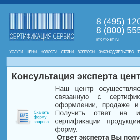
8 (495) 12
8 (800) 55
info@c-sm.ru
УСЛУГИ
ЦЕНЫ
НОВОСТИ
СТАТЬИ
ВОПРОСЫ
ЗАКОНОДАТЕЛЬСТВО
Т
Консультация эксперта цен
Наш центр осуществляе
связанную с сертифи
оформлении, продаже и 
Получить ответ на и
Скачать
форму
сертификации продукци
запроса
форму.
Ответ эксперта Вы полу