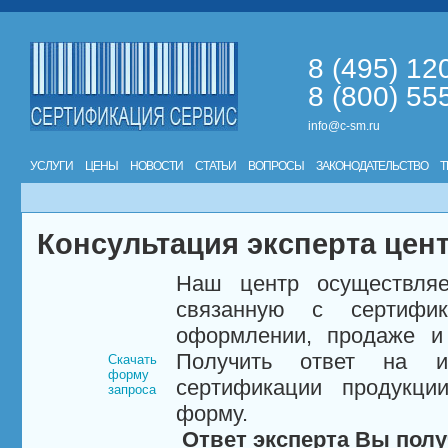
8 (495) 12
8 (800) 55
info@c-sm.ru
УСЛУГИ
ЦЕНЫ
НОВОСТИ
СТАТЬИ
ВОПРОСЫ
ЗАКОНОДАТЕЛЬСТВО
Т
Консультация эксперта цен
Наш центр осуществляе
связанную с сертифи
оформлении, продаже и 
Получить ответ на и
Скачать
форму
сертификации продукци
запроса
форму.
Ответ эксперта Вы полу