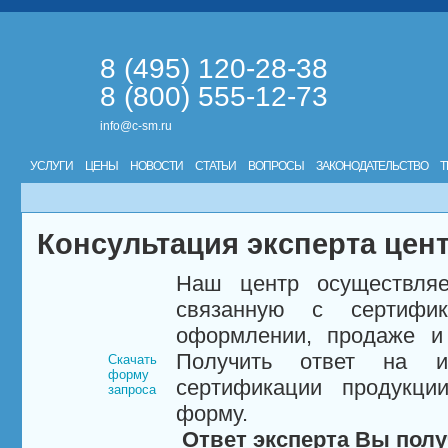
8 (495) 120-28-38
8 (800) 555-12-73
info@c-sm.ru
УСЛУГИ
ЦЕНЫ
НОВОСТИ
СТАТЬИ
ВОПРОСЫ
ЗАКОНОДАТЕЛЬСТВО
Т
Консультация эксперта цен
Наш центр осуществляе
связанную с сертифи
оформлении, продаже и 
Получить ответ на и
Скачать
форму
сертификации продукци
запроса
форму.
Ответ эксперта Вы полу