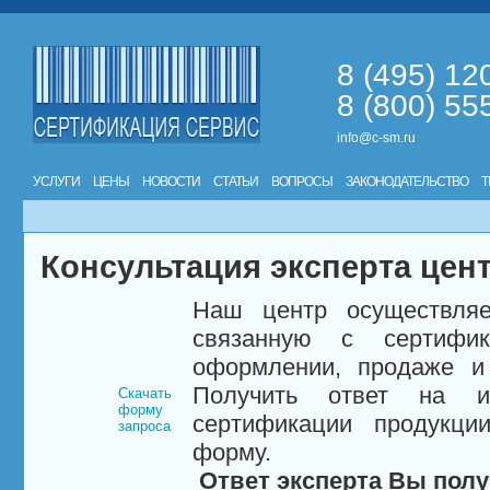
8 (495) 12
8 (800) 55
info@c-sm.ru
УСЛУГИ
ЦЕНЫ
НОВОСТИ
СТАТЬИ
ВОПРОСЫ
ЗАКОНОДАТЕЛЬСТВО
Т
Консультация эксперта цен
Наш центр осуществляе
связанную с сертифи
оформлении, продаже и 
Получить ответ на и
Скачать
форму
сертификации продукци
запроса
форму.
Ответ эксперта Вы полу