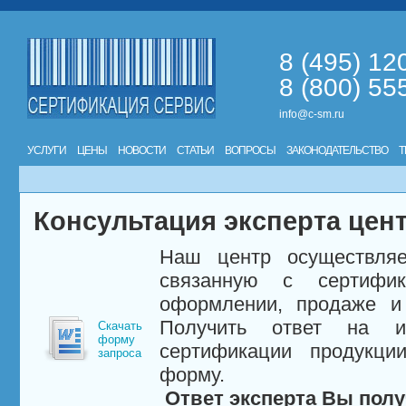
8 (495) 12
8 (800) 55
info@c-sm.ru
УСЛУГИ
ЦЕНЫ
НОВОСТИ
СТАТЬИ
ВОПРОСЫ
ЗАКОНОДАТЕЛЬСТВО
Т
Консультация эксперта цен
Наш центр осуществляе
связанную с сертифи
оформлении, продаже и 
Получить ответ на и
Скачать
форму
сертификации продукци
запроса
форму.
Ответ эксперта Вы полу