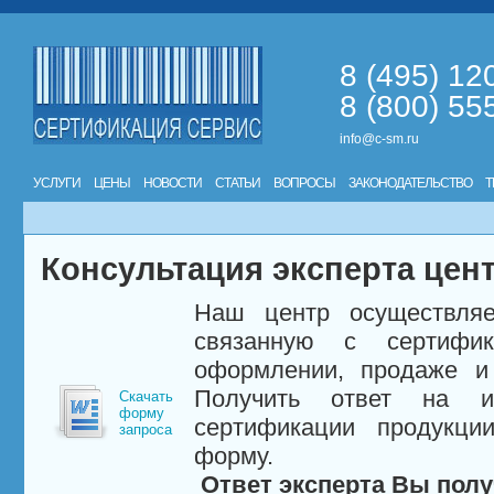
8 (495) 12
8 (800) 55
info@c-sm.ru
УСЛУГИ
ЦЕНЫ
НОВОСТИ
СТАТЬИ
ВОПРОСЫ
ЗАКОНОДАТЕЛЬСТВО
Т
Консультация эксперта цен
Наш центр осуществляе
связанную с сертифи
оформлении, продаже и 
Получить ответ на и
Скачать
форму
сертификации продукци
запроса
форму.
Ответ эксперта Вы полу