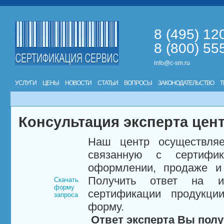
8 (495) 12
8 (800) 55
info@c-sm.ru
УСЛУГИ
ЦЕНЫ
НОВОСТИ
СТАТЬИ
ВОПРОСЫ
ЗАКОНОДАТЕЛЬСТВО
Т
Консультация эксперта цен
Наш центр осуществляе
связанную с сертифи
оформлении, продаже и 
Получить ответ на и
Скачать
форму
сертификации продукци
запроса
форму.
Ответ эксперта Вы полу