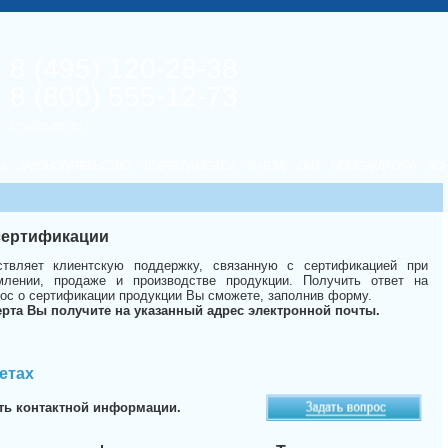
8 (495) 120-28-38
8 (800) 555-12-73
info@c-sm.ru
Ы
ЗАКОНОДАТЕЛЬСТВО
ТЕХРЕГЛАМЕНТЫ
ТН ВЭД
ОКП
НОМЕНКЛАТУРА
КО
 сертификации
твляет клиентскую поддержку, связанную с сертификацией при
лении, продаже и производстве продукции. Получить ответ на
ос о сертификации продукции Вы сможете, заполнив форму.
ерта Вы получите на указанный адрес электронной почты.
етах
ть контактной информации.