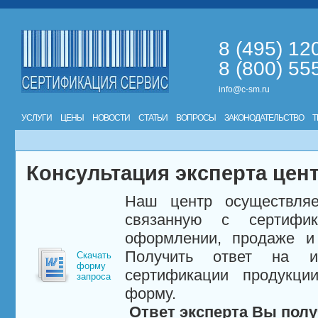
8 (495) 12
8 (800) 55
info@c-sm.ru
УСЛУГИ
ЦЕНЫ
НОВОСТИ
СТАТЬИ
ВОПРОСЫ
ЗАКОНОДАТЕЛЬСТВО
Т
Консультация эксперта цен
Наш центр осуществляе
связанную с сертифи
оформлении, продаже и 
Получить ответ на и
Скачать
форму
сертификации продукци
запроса
форму.
Ответ эксперта Вы полу