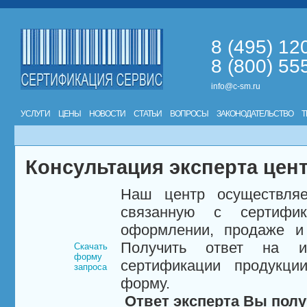
8 (495) 12
8 (800) 55
info@c-sm.ru
УСЛУГИ
ЦЕНЫ
НОВОСТИ
СТАТЬИ
ВОПРОСЫ
ЗАКОНОДАТЕЛЬСТВО
Т
Консультация эксперта цен
Наш центр осуществляе
связанную с сертифи
оформлении, продаже и 
Получить ответ на и
Скачать
форму
сертификации продукци
запроса
форму.
Ответ эксперта Вы полу