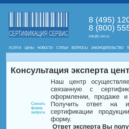
8 (495) 12
8 (800) 55
info@c-sm.ru
УСЛУГИ
ЦЕНЫ
НОВОСТИ
СТАТЬИ
ВОПРОСЫ
ЗАКОНОДАТЕЛЬСТВО
Т
Консультация эксперта цен
Наш центр осуществляе
связанную с сертифи
оформлении, продаже и 
Получить ответ на и
Скачать
форму
сертификации продукци
запроса
форму.
Ответ эксперта Вы полу