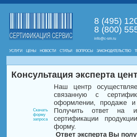
8 (495) 12
8 (800) 55
info@c-sm.ru
УСЛУГИ
ЦЕНЫ
НОВОСТИ
СТАТЬИ
ВОПРОСЫ
ЗАКОНОДАТЕЛЬСТВО
Т
Консультация эксперта цен
Наш центр осуществляе
связанную с сертифи
оформлении, продаже и 
Получить ответ на и
Скачать
форму
сертификации продукци
запроса
форму.
Ответ эксперта Вы полу