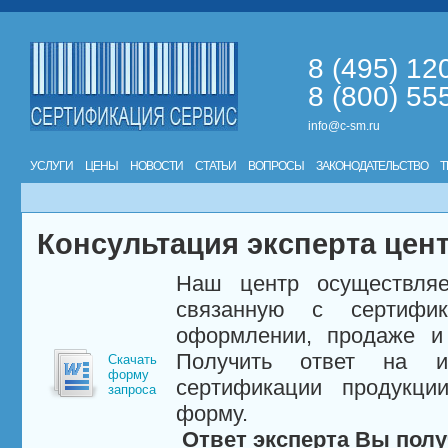
8 (495) 12
8 (800) 55
info@c-sm.ru
УСЛУГИ
ЦЕНЫ
НОВОСТИ
СТАТЬИ
ВОПРОСЫ
ЗАКОНОДАТЕЛЬСТВО
Т
Консультация эксперта цен
Наш центр осуществляе
связанную с сертифи
оформлении, продаже и 
Получить ответ на и
Скачать
форму
сертификации продукци
запроса
форму.
Ответ эксперта Вы полу