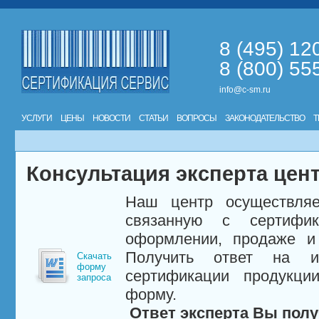
8 (495) 12
8 (800) 55
info@c-sm.ru
УСЛУГИ
ЦЕНЫ
НОВОСТИ
СТАТЬИ
ВОПРОСЫ
ЗАКОНОДАТЕЛЬСТВО
Т
Консультация эксперта цен
Наш центр осуществляе
связанную с сертифи
оформлении, продаже и 
Получить ответ на и
Скачать
форму
сертификации продукци
запроса
форму.
Ответ эксперта Вы полу