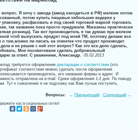
т вопрос. Я хочу с завода (завод находиться в РФ) мелким оптом
сованный, потом купить пищевые небольшие ведерки у
 упаковку, расфасовать и под своей торговой маркой торговать
ная, так название пока просто придумали. Магазины практически
мелкая розница). Так вот производитель я так думаю при мелком
 мной чтоб выпускать продукт под моей ТМ, поэтому делаем все
и о том,можно ли писать на этикетке что продукт производит
 дела и не решив с ней этот вопрос? Как это все дело сделать,
робовать. Мне посоветовали сделать добровольный
дарю за ответ. С уважением, Александр.
05.02.2013
мелад требуется оформление
декларации о соответствии
(это
ертификат соответствия можно сделать после оформления
рописывается производитель, его название фирмы и адрес. И
оимость отправлена на e-mail. Сроки оформления 1-2 дня. По поводу
ам. Тут к сожалению я не подскажу как Вам лучше поступить.
Вопросы:
←
Предыдущий
Следующий
→
держите нас в социальных сетях!