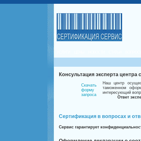
УСЛУГИ
ЦЕНЫ
НОВОСТИ
СТАТЬИ
ВОПРОС
Консультация эксперта центра
Наш центр осущес
Скачать
таможенном оформ
форму
интересующий вопр
запроса
Ответ эксп
Сертификация в вопросах и отв
Сервис гарантирует конфиденциальнос
Оформление декларации о соот