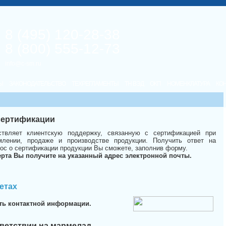
8 (495) 120-28-38
8 (800) 555-12-73
info@c-sm.ru
Ы
ЗАКОНОДАТЕЛЬСТВО
ТЕХРЕГЛАМЕНТЫ
ТН ВЭД
ОКП
НОМЕНКЛАТУРА
КО
 сертификации
твляет клиентскую поддержку, связанную с сертификацией при
лении, продаже и производстве продукции. Получить ответ на
ос о сертификации продукции Вы сможете, заполнив форму.
ерта Вы получите на указанный адрес электронной почты.
етах
ть контактной информации.
ветствии на мармелад