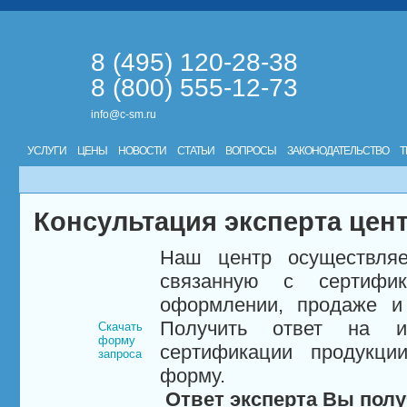
8 (495) 120-28-38
8 (800) 555-12-73
info@c-sm.ru
УСЛУГИ
ЦЕНЫ
НОВОСТИ
СТАТЬИ
ВОПРОСЫ
ЗАКОНОДАТЕЛЬСТВО
Т
Консультация эксперта цен
Наш центр осуществляе
связанную с сертифи
оформлении, продаже и 
Получить ответ на и
Скачать
форму
сертификации продукци
запроса
форму.
Ответ эксперта Вы полу