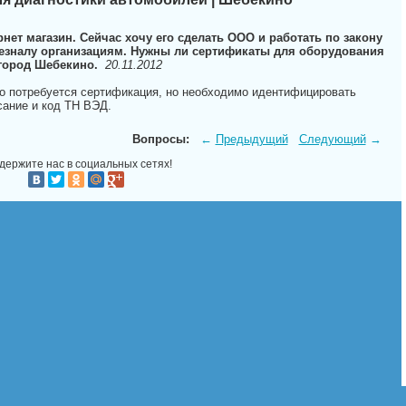
нет магазин. Сейчас хочу его сделать ООО и работать по закону
 безналу организациям. Нужны ли сертификаты для оборудования
 город Шебекино.
20.11.2012
го потребуется сертификация, но необходимо идентифицировать
сание и код ТН ВЭД.
Вопросы:
←
Предыдущий
Следующий
→
держите нас в социальных сетях!