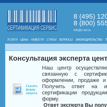
8 (495) 12
8 (800) 55
info@c-sm.ru
УСЛУГИ
ЦЕНЫ
НОВОСТИ
СТАТЬИ
ВОПРОСЫ
ЗАКОНОДАТЕЛЬСТВО
Т
Консультация эксперта цен
Наш центр осуществляе
связанную с сертифи
оформлении, продаже и 
Получить ответ на и
Скачать
форму
сертификации продукци
запроса
форму.
Ответ эксперта Вы полу