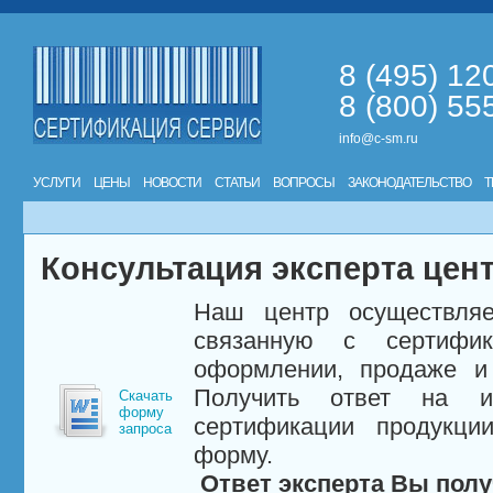
8 (495) 12
8 (800) 55
info@c-sm.ru
УСЛУГИ
ЦЕНЫ
НОВОСТИ
СТАТЬИ
ВОПРОСЫ
ЗАКОНОДАТЕЛЬСТВО
Т
Консультация эксперта цен
Наш центр осуществляе
связанную с сертифи
оформлении, продаже и 
Получить ответ на и
Скачать
форму
сертификации продукци
запроса
форму.
Ответ эксперта Вы полу