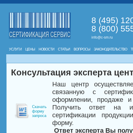
8 (495) 12
8 (800) 55
info@c-sm.ru
УСЛУГИ
ЦЕНЫ
НОВОСТИ
СТАТЬИ
ВОПРОСЫ
ЗАКОНОДАТЕЛЬСТВО
Т
Консультация эксперта цен
Наш центр осуществляе
связанную с сертифи
оформлении, продаже и 
Получить ответ на и
Скачать
форму
сертификации продукци
запроса
форму.
Ответ эксперта Вы полу