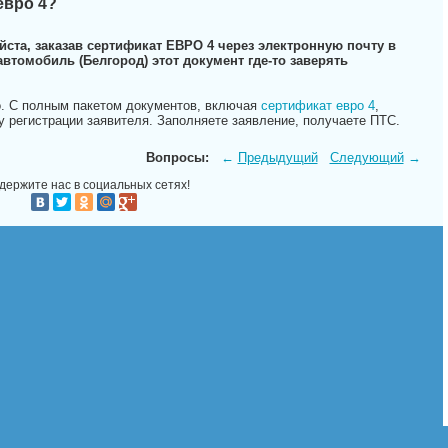
евро 4?
йста, заказав сертификат ЕВРО 4 через электронную почту в
автомобиль (Белгород) этот документ где-то заверять
о. С полным пакетом документов, включая
сертификат евро 4
,
 регистрации заявителя. Заполняете заявление, получаете ПТС.
Вопросы:
←
Предыдущий
Следующий
→
держите нас в социальных сетях!