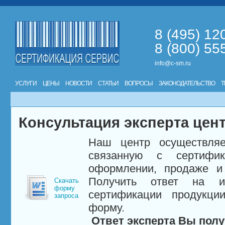
8 (495) 12
8 (800) 55
info@c-sm.ru
УСЛУГИ
ЦЕНЫ
НОВОСТИ
СТАТЬИ
ВОПРОСЫ
ЗАКОНОДАТЕЛЬСТВО
Т
Консультация эксперта цен
Наш центр осуществляе
связанную с сертифи
оформлении, продаже и 
Получить ответ на и
Скачать
форму
сертификации продукци
запроса
форму.
Ответ эксперта Вы полу