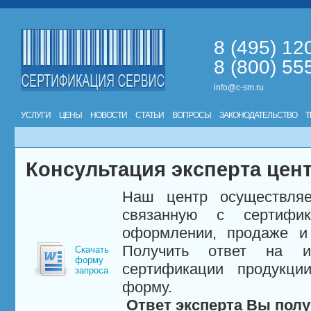
8 (495) 12
8 (800) 55
info@c-sm.ru
УСЛУГИ
ЦЕНЫ
НОВОСТИ
СТАТЬИ
ВОПРОСЫ
ЗАКОНОДАТЕЛЬСТВО
Т
Консультация эксперта цен
Наш центр осуществляе
связанную с сертифи
оформлении, продаже и 
Получить ответ на и
Скачать
форму
сертификации продукци
запроса
форму.
Ответ эксперта Вы полу