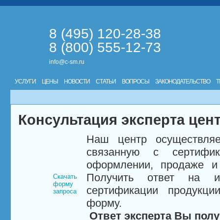
8 (495) 120-28-38
8 (800) 555-12-73
info@c-sm.ru
УСЛУГИ
ЦЕНЫ
НОВОСТИ
СТАТЬИ
ВОПРОСЫ
ЗАКОНОДАТЕЛЬСТВО
Т
Консультация эксперта цен
Наш центр осуществляе
связанную с сертифи
оформлении, продаже и 
Получить ответ на и
Скачать
форму
сертификации продукци
запроса
форму.
Ответ эксперта Вы полу