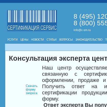
8 (495) 12
8 (800) 55
info@c-sm.ru
УСЛУГИ
ЦЕНЫ
НОВОСТИ
СТАТЬИ
ВОПРОСЫ
ЗАКОНОДАТЕЛЬСТВО
Т
Консультация эксперта цен
Наш центр осуществляе
связанную с сертифи
оформлении, продаже и 
Получить ответ на и
Скачать
форму
сертификации продукци
запроса
форму.
Ответ эксперта Вы полу