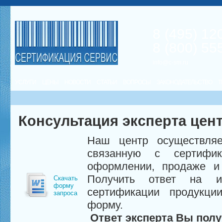
8 (495) 12
8 (800) 55
info@c-sm.ru
УСЛУГИ
ЦЕНЫ
НОВОСТИ
СТАТЬИ
ВОПРОСЫ
ЗАКОНОДАТЕЛЬСТВО
Т
Консультация эксперта цен
Наш центр осуществляе
связанную с сертифи
оформлении, продаже и 
Получить ответ на и
Скачать
форму
сертификации продукци
запроса
форму.
Ответ эксперта Вы полу