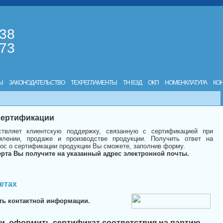
-38
-73
Ы
ЗАКОНОДАТЕЛЬСТВО
ТЕХРЕГЛАМЕНТЫ
ТН ВЭД
ОКП
НОМЕНКЛАТУРА
КО
 сертификации
твляет клиентскую поддержку, связанную с сертификацией при
лении, продаже и производстве продукции. Получить ответ на
ос о сертификации продукции Вы сможете, заполнив форму.
ерта Вы получите на указанный адрес электронной почты.
етах
ть контактной информации.
и, оформить сертификат соответствия на партию