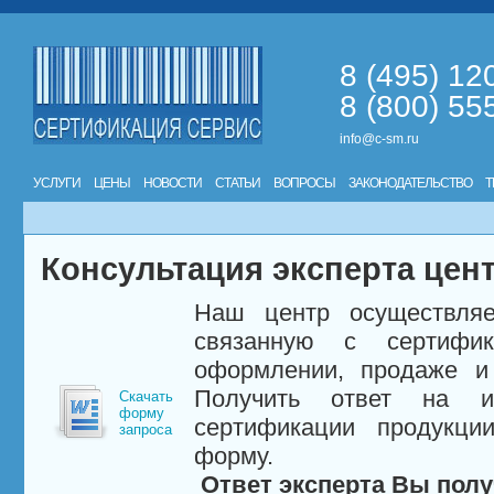
8 (495) 12
8 (800) 55
info@c-sm.ru
УСЛУГИ
ЦЕНЫ
НОВОСТИ
СТАТЬИ
ВОПРОСЫ
ЗАКОНОДАТЕЛЬСТВО
Т
Консультация эксперта цен
Наш центр осуществляе
связанную с сертифи
оформлении, продаже и 
Получить ответ на и
Скачать
форму
сертификации продукци
запроса
форму.
Ответ эксперта Вы полу